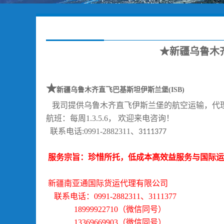
★新疆乌鲁木齐
★
新疆乌鲁木齐直飞巴基斯坦伊斯兰堡
(ISB)
我司提供乌鲁木齐直飞伊斯兰堡的航空运输，代
航班：每周
1.3.5.6
， 欢迎来电咨询！
联系电话
:0991-2882311
、
3111377
服务宗旨：珍惜所托，低成本高效益服务与国际运
新疆
南
亚通国际
货运代理
有限公司
联系电话：
0991-2882311、3111377
18999922710（微信同号）
13369669903（微信同号）