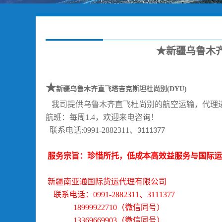
★新疆乌鲁木齐
★
新疆乌鲁木齐直飞塔吉克斯坦杜尚别
(DYU)
我司提供乌鲁木齐直飞杜尚别的航空运输，代理
航班：每周
1.4
，欢迎来电咨询！
联系电话
:0991-2882311
、
3111377
服务宗旨：珍惜所托，低成本高效益服务与国际运
新疆
南
亚通国际
货运代理
有限公司
联系电话：
0991-2882311、3111377
18999922710（微信同号）
13369669903（微信同号）