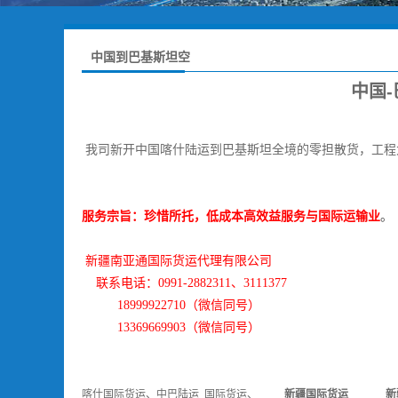
中国到巴基斯坦空
运双清，门到门服
中国
务
我司新开中国喀什陆运到巴基斯坦全境的零担散货，
工程
服务宗旨：珍惜所托，低成本高效益服务与国际运输业
。
新疆南亚通国际货运代理有限公司
联系电话：0991-2882311、3111377
18999922710（微信同号）
13369669903（微信同号）
喀什国际货运、中巴陆运
国际货运、
新疆国际货运
新